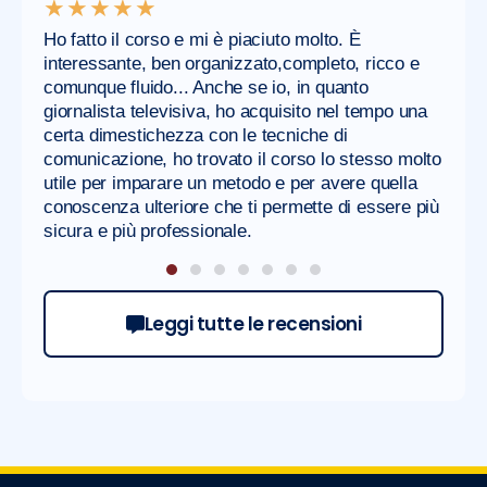
★★★★★
★
Ho fatto il corso e mi è piaciuto molto. È
Non
i
interessante, ben organizzato,completo, ricco e
publ
e...
comunque fluido... Anche se io, in quanto
pote
giornalista televisiva, ho acquisito nel tempo una
ter
a,
certa dimestichezza con le tecniche di
supe
 un
comunicazione, ho trovato il corso lo stesso molto
ed i
 e
utile per imparare un metodo e per avere quella
senz
conoscenza ulteriore che ti permette di essere più
pubb
sicura e più professionale.
semi
Leggi tutte le recensioni