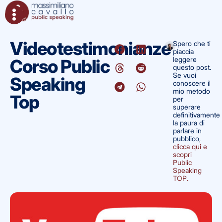
Videotestimonianze
Spero che ti
piaccia
leggere
Corso Public
questo post.
Se vuoi
Speaking
conoscere il
mio metodo
Top
per
superare
definitivamente
la paura di
parlare in
pubblico,
clicca qui e
scopri
Public
Speaking
TOP.