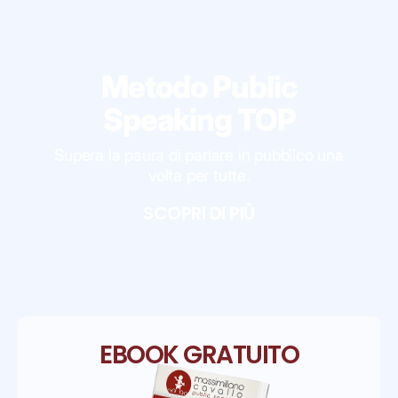
Metodo Public
Speaking TOP
Supera la paura di parlare in pubblico una
volta per tutte.
SCOPRI DI PIÙ
EBOOK GRATUITO